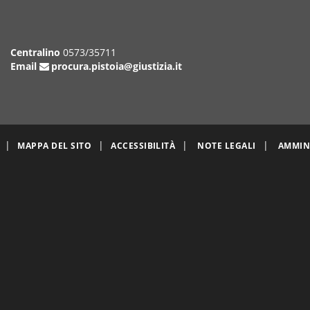
Centralino
0573/35711
Email
procura.pistoia@giustizia.it
|
|
|
|
MAPPA DEL SITO
ACCESSIBILITÀ
NOTE LEGALI
AMMIN